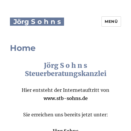
Jörg S o h n s
MENÜ
Home
Jörg S o h n s
Steuerberatungskanzlei
Hier entsteht der Internetauftritt von
www.stb-sohns.de
Sie erreichen uns bereits jetzt unter: